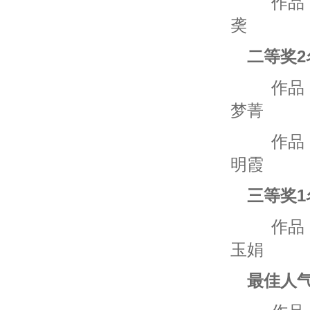
作品：
䶮
二等奖2
作品：
梦菁
作品
明霞
三等奖1
作品
玉娟
最佳人气